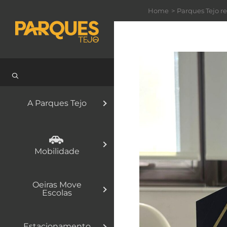
Skip
Home
Parques Tejo 
to
content
A Parques Tejo
Mobilidade
Oeiras Move
Escolas
Estacionamento