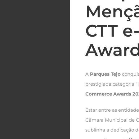
Mençã
CTT e
Award
A
Parques Tejo
conquis
prestigiada categoria 
Commerce Awards 20
Estar entre as entidad
Câmara Municipal de C
sublinha a dedicação d