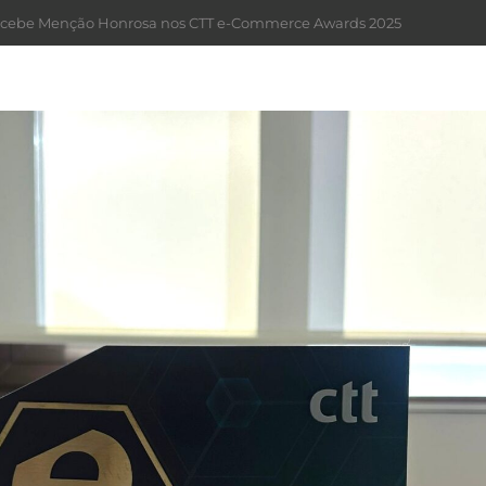
recebe Menção Honrosa nos CTT e-Commerce Awards 2025