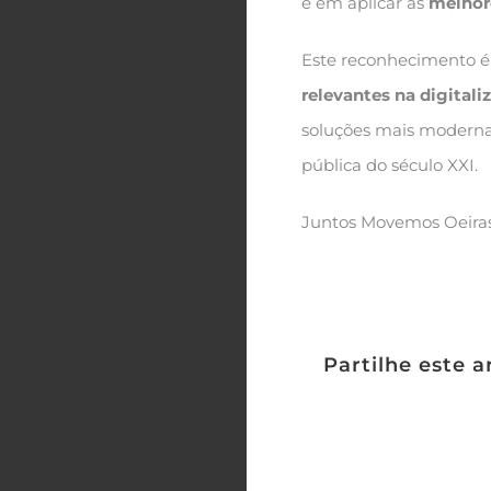
e em aplicar as
melhore
Este reconhecimento é
relevantes na digitali
soluções mais modernas
pública do século XXI.
Juntos Movemos Oeiras
Partilhe este a