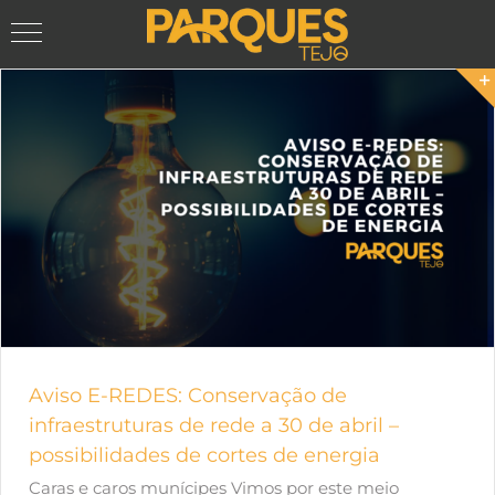
Skip
to
content
Aviso E-REDES: Conservação de
infraestruturas de rede a 30 de abril –
possibilidades de cortes de energia
Caras e caros munícipes Vimos por este meio