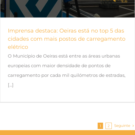
Imprensa destaca: Oeiras está no top 5 das
cidades com mais postos de carregamento
elétrico
O Município de Oeiras está entre as áreas urbanas
europeias com maior densidade de pontos de
carregamento por cada mil quilómetros de estradas,
[...]
Seguinte
1
2