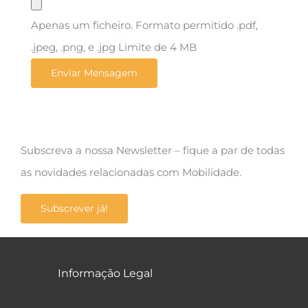
Apenas um ficheiro. Formato permitido .pdf,
.jpeg, .png, e .jpg Limite de 4 MB
Subscreva a nossa Newsletter – fique a par de todas
as novidades relacionadas com Mobilidade.
Subscrever já!
Informação Legal