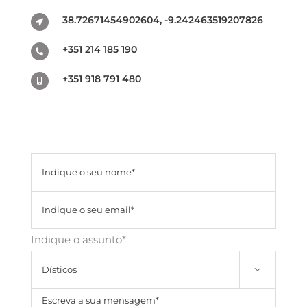
38.72671454902604, -9.242463519207826
+351 214 185 190
+351 918 791 480
Indique o assunto*
