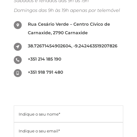
Sábados e feriados das 9h às 19h
Domingos das 9h às 19h apenas por telemóvel
Rua Cesário Verde – Centro Cívico de
Carnaxide, 2790 Carnaxide
38.72671454902604, -9.242463519207826
+351 214 185 190
+351 918 791 480