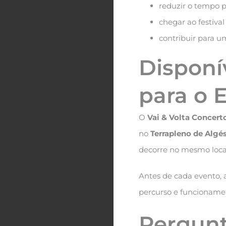
reduzir o tempo p
chegar ao festiva
contribuir para u
Disponí
para o 
O
Vai & Volta Concert
no
Terrapleno de Algé
decorre no mesmo local,
Antes de cada evento, a
percurso e funcionamen
Pergunt