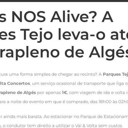
s NOS Alive? A
s Tejo leva-o at
rrapleno de Algé
cura uma forma simples de chegar ao recinto? A
Parques Te
olta Concertos
, um serviço ocasional de transporte que liga o
rapleno de Algés
por apenas
1€
, com viagem de ida e volta i
para a noite do evento em que é comprado, das 18h00 às 02h
r ainda mais barata. Ao estacionar no Parque de Estaciona
 o condutor tem direito a utilizar o Vai & Volta sem custos