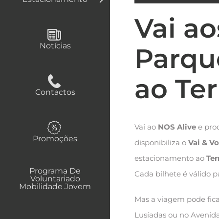
Vai ao
Notícias
Parque
ao Te
Contactos
Vai ao
NOS Alive
e pro
Promoções
disponibiliza o
Vai & V
estacionamento ao
Ter
Programa De
Cada bilhete é válido 
Voluntariado
Mobilidade Jovem
Mas a viagem pode fica
Lusíadas ou no Avenida,