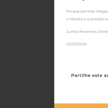
Porque permite chegar 
o trânsito e a pressão
Juntos Movemos Oeiras
02/07/2026
Partilhe este a