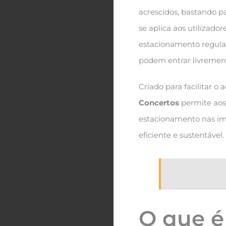
acrescidos, bastando p
se aplica aos utilizad
estacionamento regul
podem entrar livrement
Criado para facilitar o
Concertos
permite aos 
estacionamento nas im
eficiente e sustentável.
O que é 