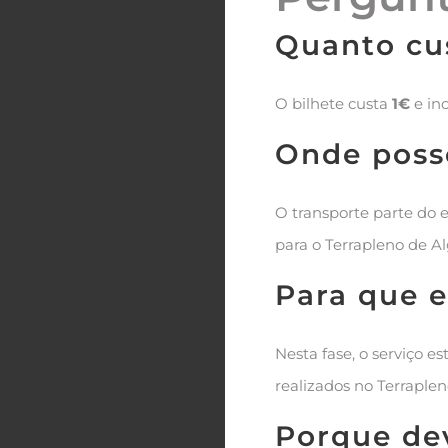
Quanto cus
O bilhete custa
1€
e inc
Onde poss
O transporte parte do 
para o Terrapleno de Al
Para que e
Nesta fase, o serviço es
realizados no Terraplen
Porque dev