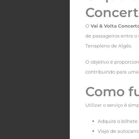
Concert
O
Vai & Volta Concert
de passageiros entre o 
Terrapleno de Algés.
O objetivo é proporcion
contribuindo para uma 
Como f
Utilizar o serviço é simp
Adquira o bilhete
Viaje de autocarro