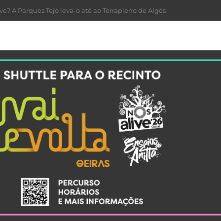
ve? A Parques Tejo leva-o até ao Terrapleno de Algés