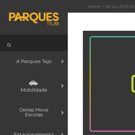
Skip
Home
Vai aos NOS Ali
to
content
A Parques Tejo
Mobilidade
Oeiras Move
Escolas
Estacionamento