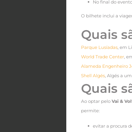
No final do event
O bilhete inclui a viag
Quais s
Parque Lusíadas
, em L
World Trade Center
, e
Alameda Engenheiro Jo
Shell Algés
, Algés a um
Quais s
Ao optar pelo
Vai & Vo
permite:
evitar a procura 