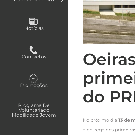
Notícias
Oeira
Contactos
prime
Promoções
do PR
Programa De
Voluntariado
Mobilidade Jovem
No próximo dia
13 de 
a entrega dos primeir