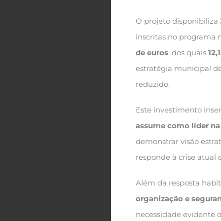
O projeto disponibiliza
inscritas no programa 
de euros
, dos quais
12,
estratégia municipal 
reduzido.
Este investimento inser
assume como líder na 
demonstrar visão estra
responde à crise atual 
Além da resposta habit
organização e segura
necessidade evidente d