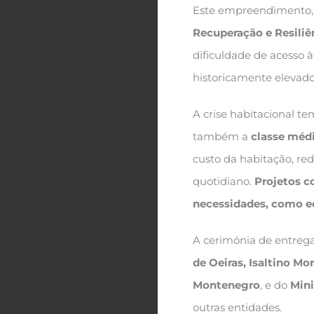
Este empreendimento, 
Recuperação e Resiliê
dificuldade de acesso
historicamente elevado
A crise habitacional 
também a
classe méd
custo da habitação, red
quotidiano.
Projetos c
necessidades, como ed
A cerimónia de entrega
de Oeiras, Isaltino Mor
Montenegro
, e do
Mini
outras entidades.