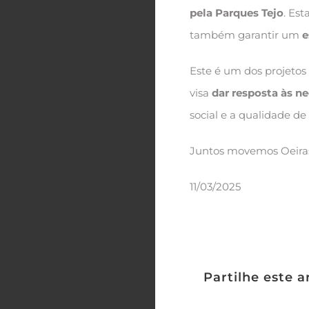
pela Parques Tejo
. Es
também garantir um
e
Este é um dos projetos
visa
dar resposta às n
social e a qualidade de
Juntos movemos Oeira
11/03/2025
Partilhe este a