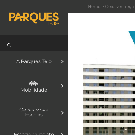
Skip
Home
Oeiras entrega
to
content
A Parques Tejo
Mobilidade
Oeiras Move
Escolas
Estacionamento