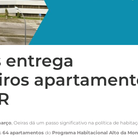
s entrega
iros apartament
R
março
, Oeiras dá um passo significativo na política de habit
os
64 apartamentos
do
Programa Habitacional Alto da Mo