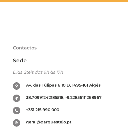
Contactos
Sede
Dias úteis das 9h às 17h
Av. das Túlipas 6 10 D, 1495-161 Algés
38.70991242185518, -9.22856111268967
+351 215 990 000
geral@parquestejo.pt