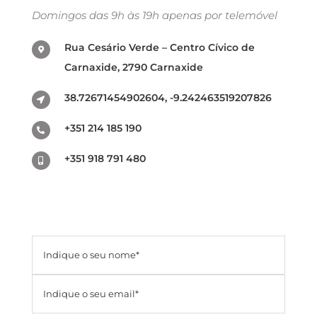
Domingos das 9h às 19h apenas por telemóvel
Rua Cesário Verde – Centro Cívico de
Carnaxide, 2790 Carnaxide
38.72671454902604, -9.242463519207826
+351 214 185 190
+351 918 791 480