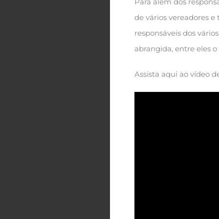
Para além dos respons
de vários vereadores e
responsáveis dos vário
abrangida, entre eles
Assista aqui ao vídeo d