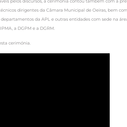
áveis pelos discursos, a cerimónia contou também com a pr
 técnicos dirigentes da Câmara Municipal de Oeiras, bem co
s departamentos da APL e outras entidades com sede na áre
 o IPMA, a DGPM e a DGRM.
esta cerimónia.