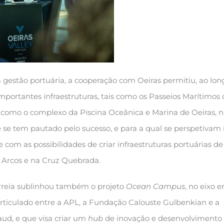
a gestão portuária, a cooperação com Oeiras permitiu, ao lon
mportantes infraestruturas, tais como os Passeios Marítimos
m como o complexo da Piscina Oceânica e Marina de Oeiras,
e se tem pautado pelo sucesso, e para a qual se perspetivam
om as possibilidades de criar infraestruturas portuárias de 
 Arcos e na Cruz Quebrada.
orreia sublinhou também o projeto
Ocean Campus
, no eixo e
rticulado entre a APL, a Fundação Calouste Gulbenkian e a
d, e que visa criar um
hub
de inovação e desenvolvimento 