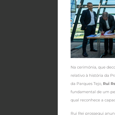
Na cerimónia, que deco
relativo à história da 
da Parques Tejo,
Rui R
fundamental de um per
qual reconhece a capaci
Rui Rei prossegui anunc