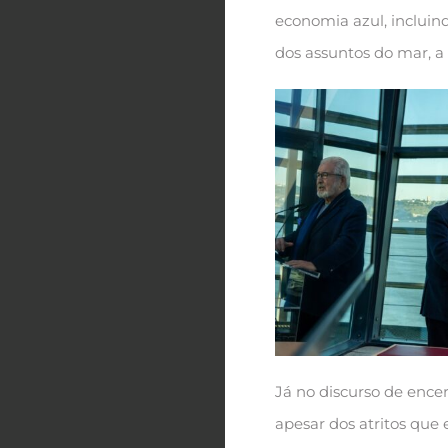
economia azul, incluind
dos assuntos do mar, a
Já no discurso de ence
apesar dos atritos que