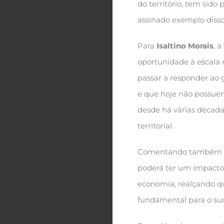
do território, tem sido
assinado exemplo dis
Para
Isaltino Morais
, 
oportunidade à escala 
passar a responder ao
e que hoje não possuem
desde há várias décad
territorial.
Comentando também o
poderá ter um impacto 
economia, realçando qu
fundamental para o suc