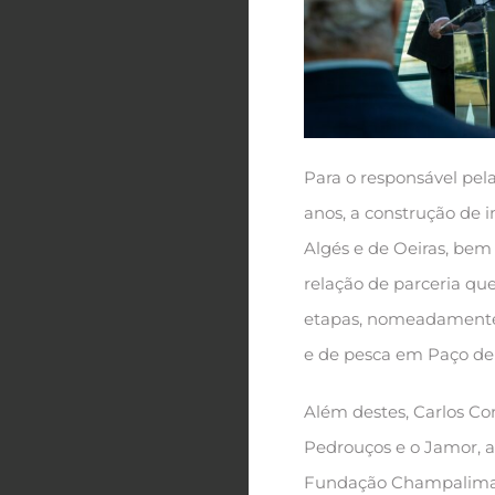
Para o responsável pel
anos, a construção de i
Algés e de Oeiras, be
relação de parceria qu
etapas, nomeadamente c
e de pesca em Paço de
Além destes, Carlos C
Pedrouços e o Jamor, a
Fundação Champalimau