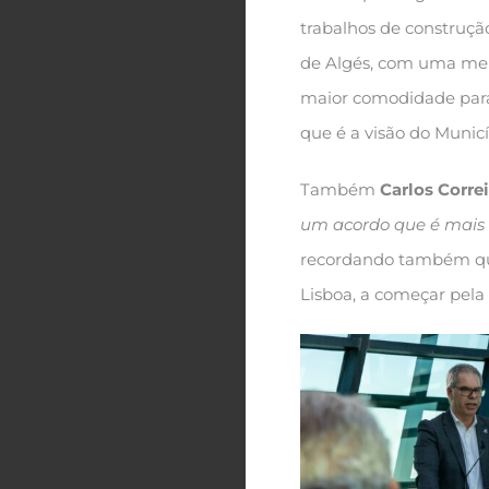
trabalhos de construção
de Algés, com uma melh
maior comodidade para 
que é a visão do Municí
Também
Carlos Corre
um acordo que é mais
recordando também que
Lisboa, a começar pela 