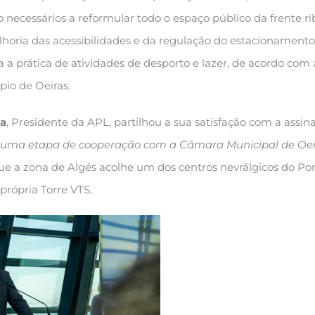
 necessários a reformular todo o espaço público da frente ri
oria das acessibilidades e da regulação do estacionamento
a prática de atividades de desporto e lazer, de acordo com
pio de Oeiras.
ia
, Presidente da APL, partilhou a sua satisfação com a assin
 uma etapa de cooperação com a Câmara Municipal de Oei
 a zona de Algés acolhe um dos centros nevrálgicos do Por
própria Torre VTS.