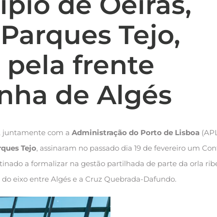
pio de Oeiras,
Parques Tejo,
 pela frente
inha de Algés
, juntamente com a
Administração do Porto de Lisboa
(APL
rques Tejo
, assinaram no passado dia 19 de fevereiro um Con
tinado a formalizar na gestão partilhada de parte da orla rib
 do eixo entre Algés e a Cruz Quebrada-Dafundo.