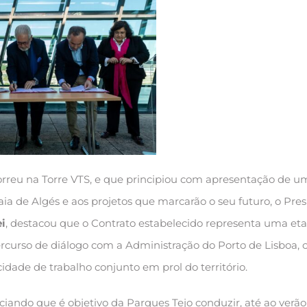
rreu na Torre VTS, e que principiou com apresentação de u
Praia de Algés e aos projetos que marcarão o seu futuro, o Pre
ei
, destacou que o Contrato estabelecido representa uma et
curso de diálogo com a Administração do Porto de Lisboa, 
dade de trabalho conjunto em prol do território.
iando que é objetivo da Parques Tejo conduzir, até ao verão,