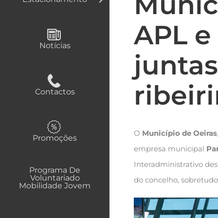
Municí
APL e 
Notícias
juntas
ribeir
Contactos
O
Município de Oeiras
Promoções
empresa municipal
Pa
Interadministrativo des
Programa De
Voluntariado
do concelho, sobretudo
Mobilidade Jovem