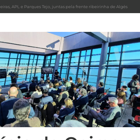
iras, APL e Parques Tejo, juntas pela frente ribeirinha de Algés