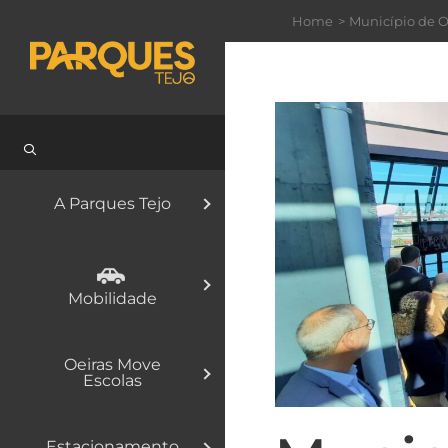
Skip
Home
Município de Oe
to
content
A Parques Tejo
Mobilidade
Oeiras Move
Escolas
Estacionamento