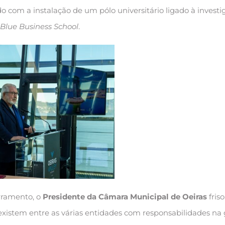
o com a instalação de um pólo universitário ligado à invest
Blue Business School
.
rramento, o
Presidente da Câmara Municipal de Oeiras
fris
 existem entre as várias entidades com responsabilidades na