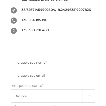
38.72671454902604, -9.242463519207826
+351 214 185 190
+351 918 791 480
Indique o assunto*
