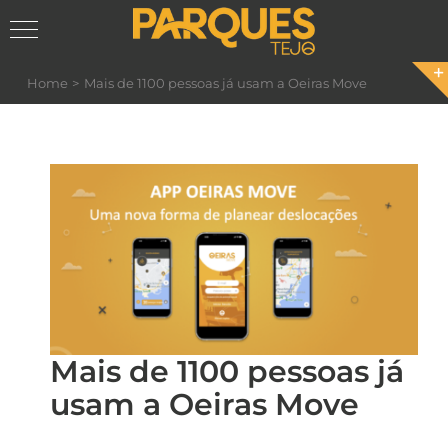
Skip
Home
Mais de 1100 pessoas já usam a Oeiras Move
to
content
Mais de 1100 pessoas já
usam a Oeiras Move