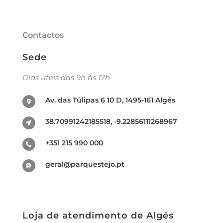
Contactos
Sede
Dias úteis das 9h às 17h
Av. das Túlipas 6 10 D, 1495-161 Algés
38.70991242185518, -9.22856111268967
+351 215 990 000
geral@parquestejo.pt
Loja de atendimento de Algés