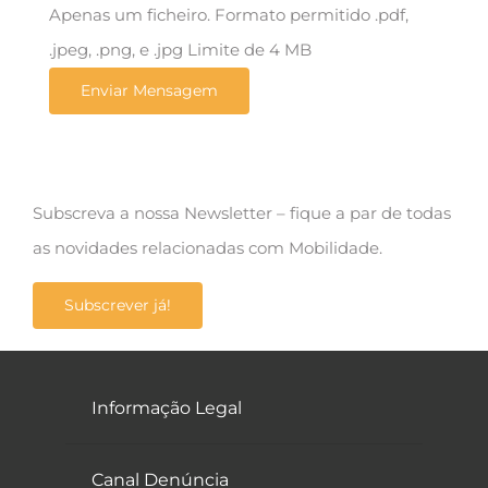
Apenas um ficheiro. Formato permitido .pdf,
.jpeg, .png, e .jpg Limite de 4 MB
Subscreva a nossa Newsletter – fique a par de todas
as novidades relacionadas com Mobilidade.
Subscrever já!
Informação Legal
Canal Denúncia