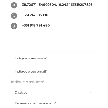
38.72671454902604, -9.242463519207826
+351 214 185 190
+351 918 791 480
Indique o assunto*
