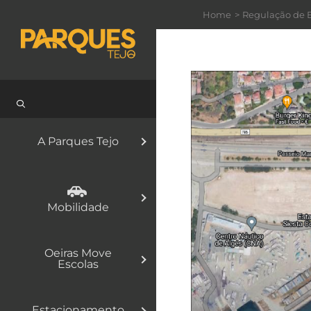
Skip
Home
Regulação de E
to
content
A Parques Tejo
Mobilidade
Oeiras Move
Escolas
Estacionamento