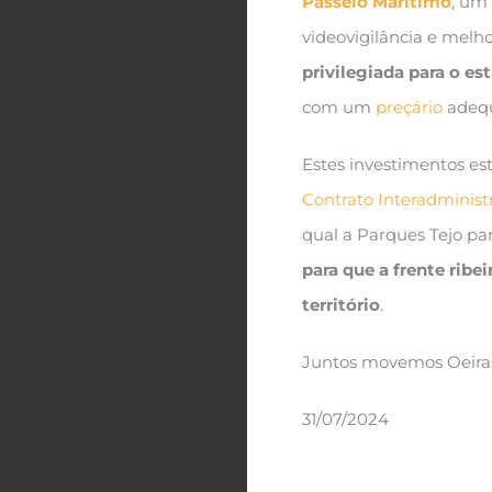
Passeio Marítimo
, um
videovigilância e melh
privilegiada para o es
com um
preçário
adequ
Estes investimentos est
Contrato Interadministr
qual a Parques Tejo p
para que a frente ribe
território
.
Juntos movemos Oeira
31/07/2024