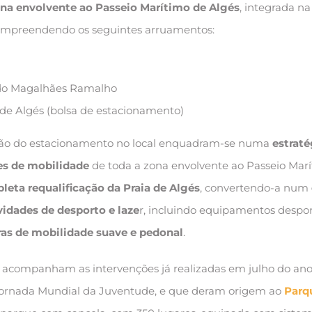
na envolvente ao Passeio Marítimo de Algés
, integrada n
compreendendo os seguintes arruamentos:
edo Magalhães Ramalho
de Algés (bolsa de estacionamento)
ção do estacionamento no local enquadram-se numa
estraté
es de mobilidade
de toda a zona envolvente ao Passeio Mar
leta requalificação da Praia de Algés
, convertendo-a num
vidades de desporto e laze
r, incluindo equipamentos despo
ras de mobilidade suave e pedonal
.
al acompanham as intervenções já realizadas em julho do an
ornada Mundial da Juventude, e que deram origem ao
Parq