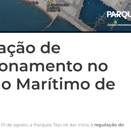
ação de
ionamento no
io Marítimo de
01 de agosto, a Parques Tejo irá dar início à
regulação do