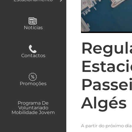
Notícias
Regul
Contactos
Estac
Passe
Promoções
Algés
Programa De
Voluntariado
Mobilidade Jovem
A partir do próximo dia 