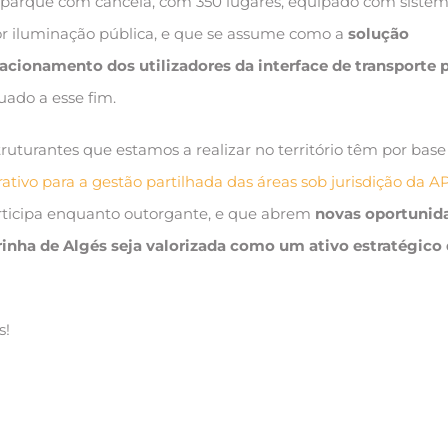
 parque com cancela, com 350 lugares, equipado com siste
or iluminação pública, e que se assume como a
solução
tacionamento dos utilizadores da interface de transporte 
ado a esse fim.
ruturantes que estamos a realizar no território têm por base
ativo para a gestão partilhada das áreas sob jurisdição da A
articipa enquanto outorgante, e que abrem
novas oportunid
irinha de Algés seja valorizada como um ativo estratégico
s!