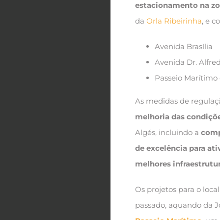
estacionamento na zo
da
Orla Ribeirinha
, e 
Avenida Brasília
Avenida Dr. Alfr
Passeio Marítimo 
As medidas de regula
melhoria das condiçõ
Algés, incluindo a
comp
de excelência para ati
melhores infraestrutu
Os projetos para o loc
passado, aquando da J