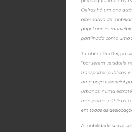
pelos equipamentos. Par
Oeiras há um ano atrás
alternativa de mobilid
papel que os municípi
partilhada como uma f
Também Rui Rei, presid
“
por serem versáteis, n
transportes públicos, e 
uma peça essencial par
urbanas, numa estraté
transportes públicos, c
em todas as deslocaçõ
A mobilidade suave con