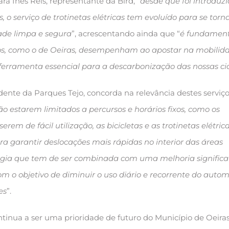
a Inês Reis, representante da Bird, “
desde que foi introduz
, o serviço de trotinetas elétricas tem evoluído para se tor
ade limpa e segura
”, acrescentando ainda que “
é fundament
os, como o de Oeiras, desempenham ao apostar na mobilid
erramenta essencial para a descarbonização das nossas c
ente da Parques Tejo, concorda na relevância destes serviç
ão estarem limitados a percursos e horários fixos, como os
serem de fácil utilização, as bicicletas e as trotinetas elétric
a garantir deslocações mais rápidas no interior das áreas
gia que tem de ser combinada com uma melhoria significa
om o objetivo de diminuir o uso diário e recorrente do auto
es
”.
tinua a ser uma prioridade de futuro do Município de Oeira