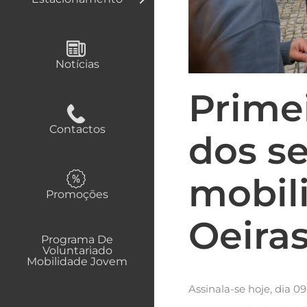
Notícias
Primei
Contactos
dos se
mobil
Promoções
Oeira
Programa De
Voluntariado
Mobilidade Jovem
Assinala-se hoje, dia 0