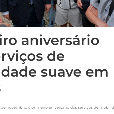
ro aniversário
rviços de
idade suave em
s
9 de novembro, o primeiro aniversário dos serviços de mobili