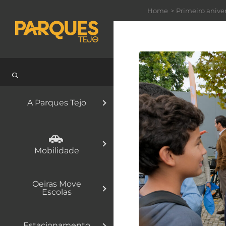
Skip
Home
Primeiro anive
to
content
A Parques Tejo
Mobilidade
Oeiras Move
Escolas
Estacionamento