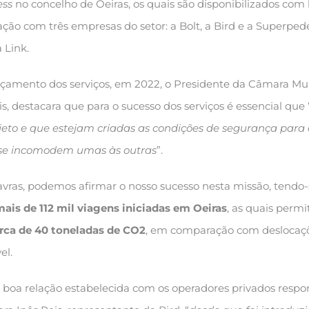
ess
no concelho de Oeiras, os quais são disponibilizados com
ção com três empresas do setor: a Bolt, a Bird e a Superpede
 Link.
ançamento dos serviços, em 2022, o Presidente da Câmara Mu
is, destacara que para o sucesso dos serviços é essencial que 
jeto e que estejam criadas as condições de segurança para
 se incomodem umas às outras
”.
vras, podemos afirmar o nosso sucesso nesta missão, tendo-
ais de 112 mil viagens iniciadas em Oeiras
, as quais permi
erca de 40 toneladas de CO2
, em comparação com deslocaç
el.
 a boa relação estabelecida com os operadores privados respo