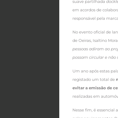
suave partilhada
dockl
em acordos de colabora
responsável pela marca
No evento oficial de l
de Oeiras, Isaltino Mora
pessoas adiram ao pro
possam circular e não
Um ano após estas pala
registado um total de
m
evitar a emissão de c
realizadas em automóv
Nesse fim, é essencial