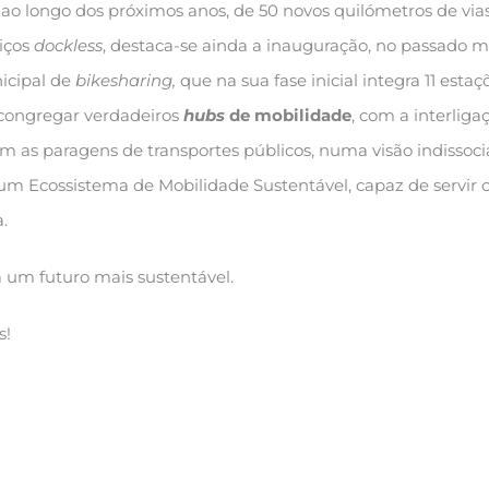
, ao longo dos próximos anos, de 50 novos quilómetros de via
viços
dockless
, destaca-se ainda a inauguração, no passado 
icipal de
bikesharing,
que na sua fase inicial integra 11 esta
o congregar verdadeiros
hubs
de mobilidade
, com a interlig
m as paragens de transportes públicos, numa visão indissoci
 um Ecossistema de Mobilidade Sustentável, capaz de servir 
.
 um futuro mais sustentável.
s!