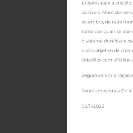
projetos para a criação
cicláveis. Além dos ser
setembro, da rede mun
torno das quais se irã
o sistema
dockless
e co
nosso objetivo de criar
cidadãos com eficiência
Seguimos em direção a
Juntos movemos Oeira
09/11/2023