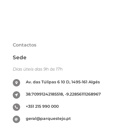
Contactos
Sede
Dias úteis das 9h às 17h
Av. das Túlipas 6 10 D, 1495-161 Algés
38.70991242185518, -9.22856111268967
+351 215 990 000
geral@parquestejo.pt