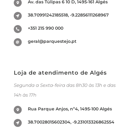
Av. das Túlipas 6 10 D, 1495-161 Algés
38.70991242185518, -9.22856111268967
+351 215 990 000
geral@parquestejo.pt
Loja de atendimento de Algés
Segunda a Sexta-feira das 8h30 às 13h e das
14h às 17h
Rua Parque Anjos, nº4, 1495-100 Algés
38.70028015602304, -9.231013326862554