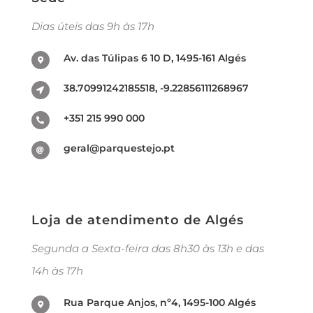
Dias úteis das 9h às 17h
Av. das Túlipas 6 10 D, 1495-161 Algés
38.70991242185518, -9.22856111268967
+351 215 990 000
geral@parquestejo.pt
Loja de atendimento de Algés
Segunda a Sexta-feira das 8h30 às 13h e das
14h às 17h
Rua Parque Anjos, nº4, 1495-100 Algés