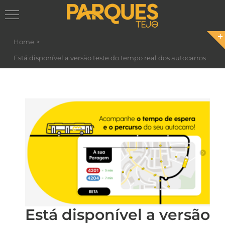
Skip
Home
to
Está disponível a versão teste do tempo real dos autocarros
content
Está disponível a versão