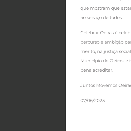
que mostram que estamo
ao serviço de todos.
Celebrar Oeiras é celeb
percurso e ambição par
mérito, na justiça socia
Município de Oeiras, e 
pena acreditar.
Juntos Movemos Oeiras
07/06/2025