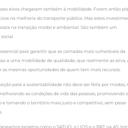
esses eixos chegaram também à mobilidade. Foram então pl
tivos na melhoria do transporte público. Mas estes investime
osta na transição modal e ambiental. São também um
social.
 essencial para garantir que as camadas mais vulneráveis da
o a uma mobilidade de qualidade, que realmente as sirva, 
ar as mesmas oportunidades de quem tem mais recursos.
sição para a sustentabilidade não deve ser feita por modas,
 melhorando as condições de vida das pessoas, promovendo 
e tornando o território mais justo e competitivo, sem pesar
s.
laneamos projetos como o SATUO, o LIOS e o BRT na A5. Inic