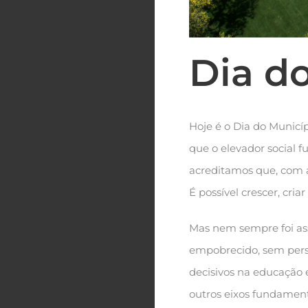
Dia d
Hoje é o Dia do Municí
que o elevador social 
acreditamos que, com a
É possível crescer, cria
Mas nem sempre foi ass
empobrecido, sem pers
decisivos na educação e
outros eixos fundament