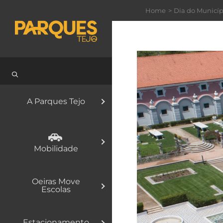
Skip
Home
Dia do Municíp
to
content
A Parques Tejo
Mobilidade
Oeiras Move
Escolas
Estacionamento