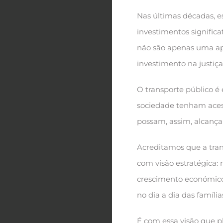
Nas últimas décadas, 
investimentos significa
não são apenas uma ap
investimento na justiça 
O transporte público é
sociedade tenham acess
possam, assim, alcanç
Acreditamos que a tran
com visão estratégica:
crescimento económico 
no dia a dia das família
É com essa visão que p