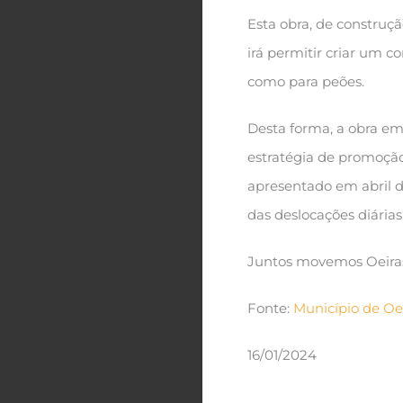
Esta obra, de construç
irá permitir criar um co
como para peões.
Desta forma, a obra em
estratégia de promoção
apresentado em abril 
das deslocações diárias
Juntos movemos Oeira
Fonte:
Município de Oe
16/01/2024