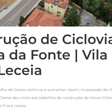
rução de Ciclovi
 da Fonte | Vila
 Leceia
celho de Oeiras continua a aumentar. Assim, no passado dia 
 Oeiras deu início aos trabalhos de construção da futura Ciclo
 Fria e Leceia.