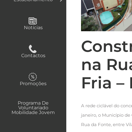
Notícias
Const
Contactos
na Rua
Fria –
Promoções
Programa De
A rede ciclável do con
Voluntariado
Mobilidade Jovem
janeiro, o Município de
Rua da Fonte, entre Vila