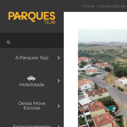
Skip
Home
Construção de C
to
content
A Parques Tejo
Mobilidade
Oeiras Move
Escolas
Estacionamento