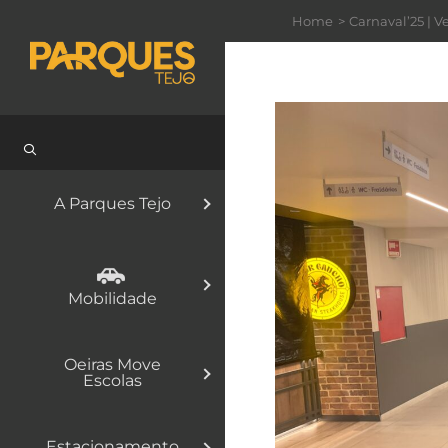
Skip
Home
Carnaval’25 | 
to
content
A Parques Tejo
Mobilidade
Oeiras Move
Escolas
Estacionamento