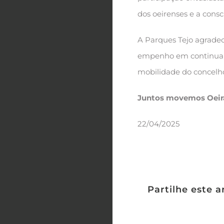
dos oeirenses e a cons
A Parques Tejo agradece
empenho em continuar 
mobilidade do concelh
Juntos movemos Oeir
22/04/2025
Partilhe este a