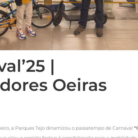
al’25 |
dores Oeiras
reiro, a Parques Tejo dinamizou o passatempo de Carnaval
“
que aliou o espírito festivo à sensibilização para a mobilidade