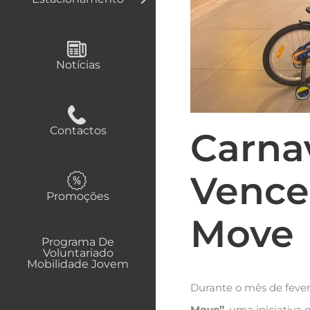
Notícias
Contactos
Carnav
Vence
Promoções
Move
Programa De
Voluntariado
Mobilidade Jovem
Durante o mês de feve
Move”
, uma iniciativa 