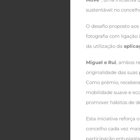
sustentável no concelh
O desafio proposto aos
fotografia com ligação 
da utilização da
aplica
Miguel e Rui
, ambos re
originalidade das suas
Como prémio, recebe
mobilidade suave e ec
promover hábitos de de
Esta iniciativa reforça
concelho cada vez mai
participação entusiast