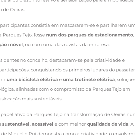
o de Oeiras.
 participantes consistia em mascararem-se e partilharem u
à Parques Tejo, fosse
num dos parques de estacionamento
ção móvel
, ou com uma das revistas da empresa.
sidentes no concelho, destacaram-se pela criatividade e
 participações, conquistando os primeiros lugares do passat
ram
uma bicicleta elétrica
e
uma trotinete elétrica
, soluçõe
ológica, alinhadas com o compromisso da Parques Tejo em
slocação mais sustentáveis.
 o papel ativo da Parques Tejo na transformação de Oeiras n
s
sustentável, acessível
e com melhor
qualidade de vida
. A
a de Miguel e Rui demonstra como a criatividade, o envolvim