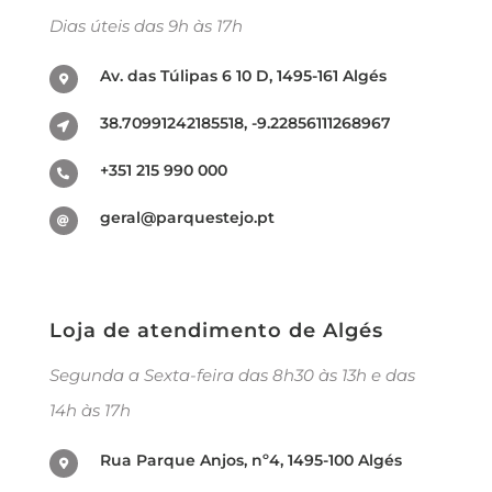
Dias úteis das 9h às 17h
Av. das Túlipas 6 10 D, 1495-161 Algés
38.70991242185518, -9.22856111268967
+351 215 990 000
geral@parquestejo.pt
Loja de atendimento de Algés
Segunda a Sexta-feira das 8h30 às 13h e das
14h às 17h
Rua Parque Anjos, nº4, 1495-100 Algés