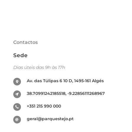
Contactos
Sede
Dias úteis das 9h às 17h
Av. das Túlipas 6 10 D, 1495-161 Algés
38.70991242185518, -9.22856111268967
+351 215 990 000
geral@parquestejo.pt