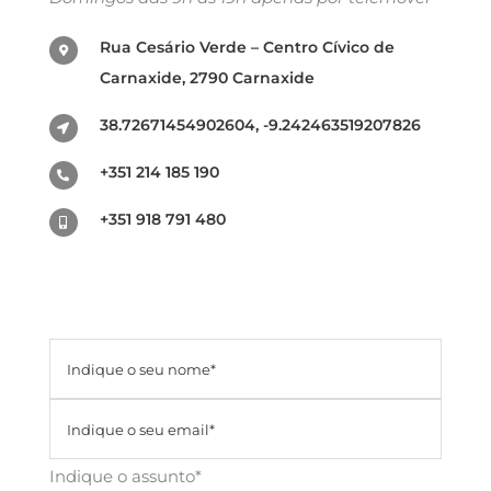
Rua Cesário Verde – Centro Cívico de
Carnaxide, 2790 Carnaxide
38.72671454902604, -9.242463519207826
+351 214 185 190
+351 918 791 480
Indique o assunto*