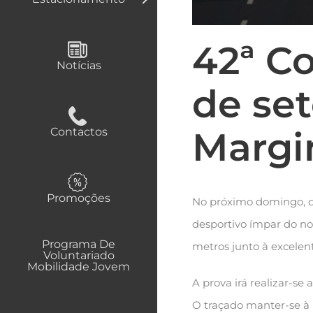
42ª Co
Notícias
de se
Margi
Contactos
Promoções
No próximo domingo, dia
desportivo ímpar do nos
Programa De
metros junto à excelen
Voluntariado
Mobilidade Jovem
A prova irá realizar-se
O traçado manter-se à 