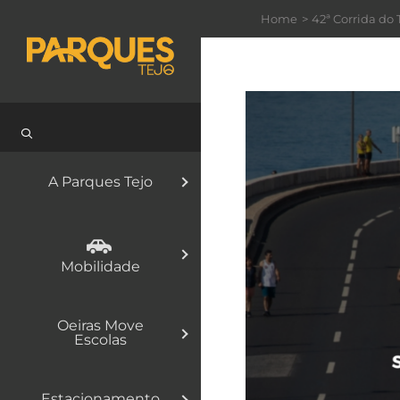
Skip
Home
42ª Corrida do 
to
content
A Parques Tejo
Mobilidade
Oeiras Move
Escolas
Estacionamento