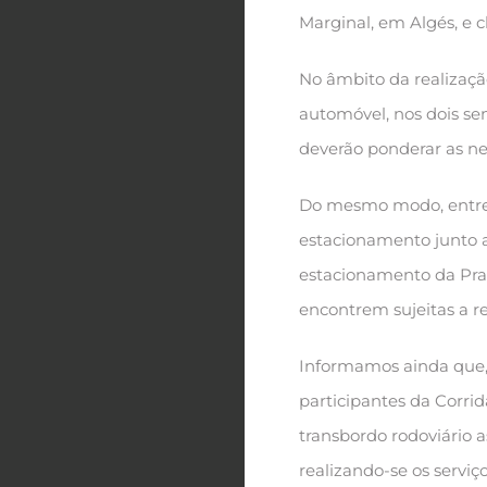
Marginal, em Algés, e c
No âmbito da realização
automóvel, nos dois sen
deverão ponderar as nec
Do mesmo modo, entre a
estacionamento junto a
estacionamento da Praia
encontrem sujeitas a r
Informamos ainda que, 
participantes da Corri
transbordo rodoviário a
realizando-se os serviço