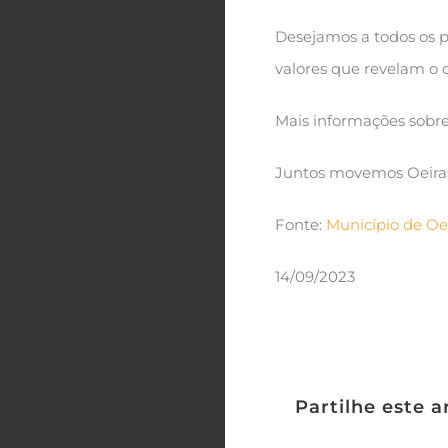
Desejamos a todos os p
valores que revelam o q
Mais informações sobre
Juntos movemos Oeira
Fonte:
Município de Oe
14/09/2023
Partilhe este a