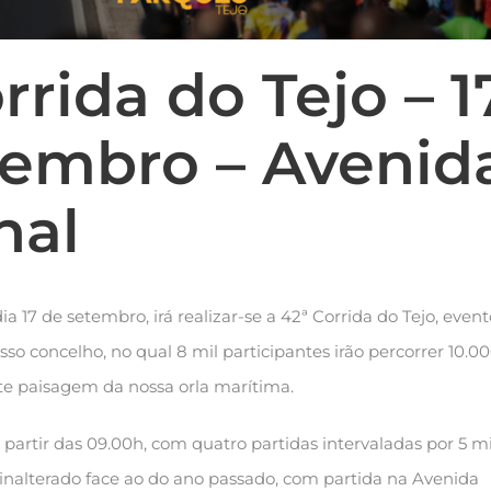
rrida do Tejo – 1
tembro – Avenid
nal
 17 de setembro, irá realizar-se a 42ª Corrida do Tejo, event
so concelho, no qual 8 mil participantes irão percorrer 10.0
te paisagem da nossa orla marítima.
 a partir das 09.00h, com quatro partidas intervaladas por 5 m
inalterado face ao do ano passado, com partida na Avenida