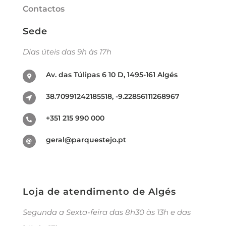
Contactos
Sede
Dias úteis das 9h às 17h
Av. das Túlipas 6 10 D, 1495-161 Algés
38.70991242185518, -9.22856111268967
+351 215 990 000
geral@parquestejo.pt
Loja de atendimento de Algés
Segunda a Sexta-feira das 8h30 às 13h e das