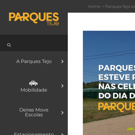
Skip
Home
Parques Tejo e
to
content
A Parques Tejo
Mobilidade
Oeiras Move
Escolas
Estacionamento