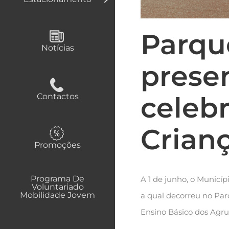
Parqu
Notícias
prese
celeb
Contactos
Crian
Promoções
Programa De
A 1 de junho, o Municíp
Voluntariado
Mobilidade Jovem
a qual decorreu no Par
Ensino Básico dos Agr