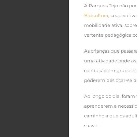
A Parques Tejo não pod
Bicicultura
, cooperativ
mobilidade ativa, sobr
vertente pedagógica co
As crianças que passar
uma atividade onde as 
condução em grupo e o c
poderem deslocar-se de
Ao longo do dia, foram
aprenderem a necessid
caminho a que os adult
suave.