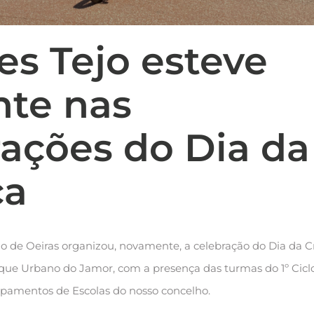
es Tejo esteve
nte nas
rações do Dia da
ça
io de Oeiras organizou, novamente, a celebração do Dia da C
que Urbano do Jamor, com a presença das turmas do 1º Cicl
upamentos de Escolas do nosso concelho.