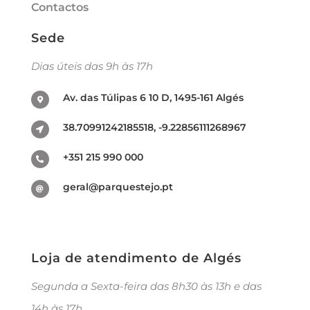
Contactos
Sede
Dias úteis das 9h às 17h
Av. das Túlipas 6 10 D, 1495-161 Algés
38.70991242185518, -9.22856111268967
+351 215 990 000
geral@parquestejo.pt
Loja de atendimento de Algés
Segunda a Sexta-feira das 8h30 às 13h e das
14h às 17h