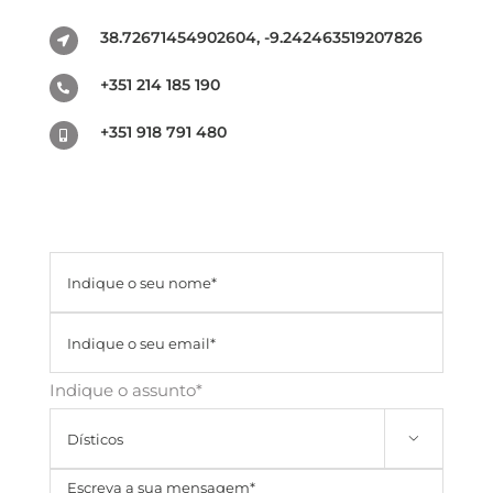
38.72671454902604, -9.242463519207826
+351 214 185 190
+351 918 791 480
Indique o assunto*
