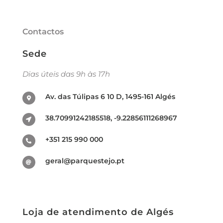
Contactos
Sede
Dias úteis das 9h às 17h
Av. das Túlipas 6 10 D, 1495-161 Algés
38.70991242185518, -9.22856111268967
+351 215 990 000
geral@parquestejo.pt
Loja de atendimento de Algés