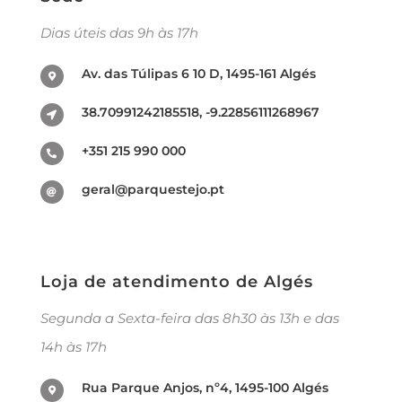
Dias úteis das 9h às 17h
Av. das Túlipas 6 10 D, 1495-161 Algés
38.70991242185518, -9.22856111268967
+351 215 990 000
geral@parquestejo.pt
Loja de atendimento de Algés
Segunda a Sexta-feira das 8h30 às 13h e das
14h às 17h
Rua Parque Anjos, nº4, 1495-100 Algés