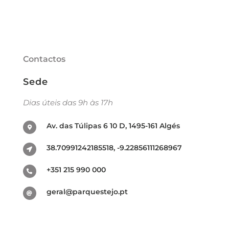
Contactos
Sede
Dias úteis das 9h às 17h
Av. das Túlipas 6 10 D, 1495-161 Algés
38.70991242185518, -9.22856111268967
+351 215 990 000
geral@parquestejo.pt