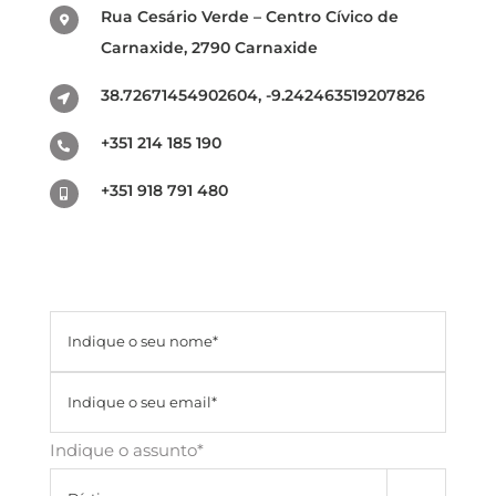
Rua Cesário Verde – Centro Cívico de
Carnaxide, 2790 Carnaxide
38.72671454902604, -9.242463519207826
+351 214 185 190
+351 918 791 480
Indique o assunto*