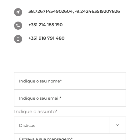
38.72671454902604, -9.242463519207826
+351 214 185 190
+351 918 791 480
Indique o assunto*
