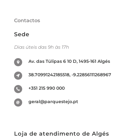
Contactos
Sede
Dias úteis das 9h às 17h
Av. das Túlipas 6 10 D, 1495-161 Algés
38.70991242185518, -9.22856111268967
+351 215 990 000
geral@parquestejo.pt
Loja de atendimento de Algés