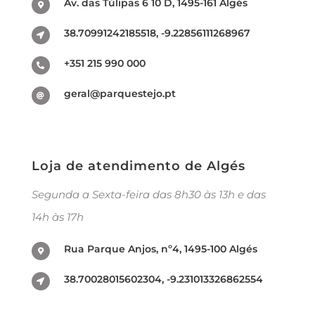
Av. das Túlipas 6 10 D, 1495-161 Algés
38.70991242185518, -9.22856111268967
+351 215 990 000
geral@parquestejo.pt
Loja de atendimento de Algés
Segunda a Sexta-feira das 8h30 às 13h e das
14h às 17h
Rua Parque Anjos, nº4, 1495-100 Algés
38.70028015602304, -9.231013326862554