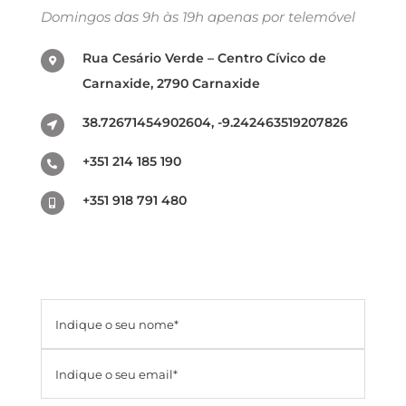
Domingos das 9h às 19h apenas por telemóvel
Rua Cesário Verde – Centro Cívico de
Carnaxide, 2790 Carnaxide
38.72671454902604, -9.242463519207826
+351 214 185 190
+351 918 791 480