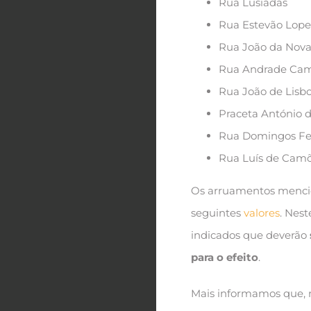
Rua Lusíadas
Rua Estevão Lope
Rua João da Nov
Rua Andrade Ca
Rua João de Lisb
Praceta António 
Rua Domingos Fe
Rua Luís de Camõe
Os arruamentos mencio
seguintes
valores
. Nes
indicados que deverão
para o efeito
.
Mais informamos que,