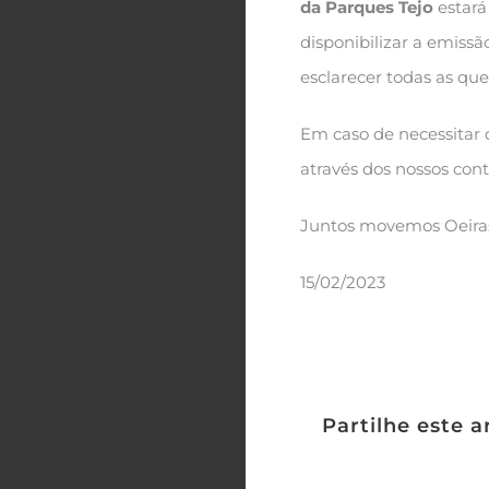
da Parques Tejo
estará
disponibilizar a emiss
esclarecer todas as que
Em caso de necessitar 
através dos nossos cont
Juntos movemos Oeira
15/02/2023
Partilhe este a