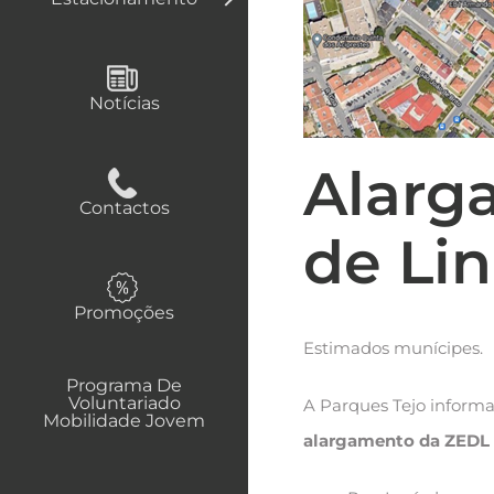
Notícias
Alarg
Contactos
de Li
Promoções
Estimados munícipes.
Programa De
Voluntariado
A Parques Tejo inform
Mobilidade Jovem
alargamento da ZEDL 