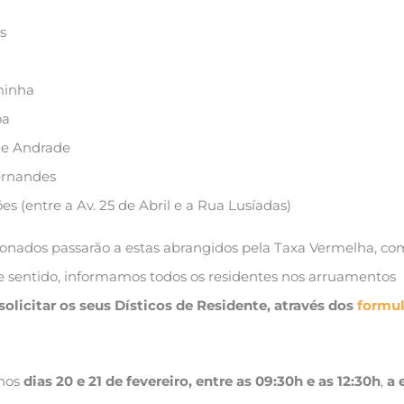
s
a
minha
oa
de Andrade
rnandes
s (entre a Av. 25 de Abril e a Rua Lusíadas)
nados passarão a estas abrangidos pela Taxa Vermelha, co
te sentido, informamos todos os residentes nos arruamentos
solicitar os seus Dísticos de Residente, através dos
formul
 nos
dias 20 e 21 de fevereiro, entre as 09:30h e as 12:30h
,
a 