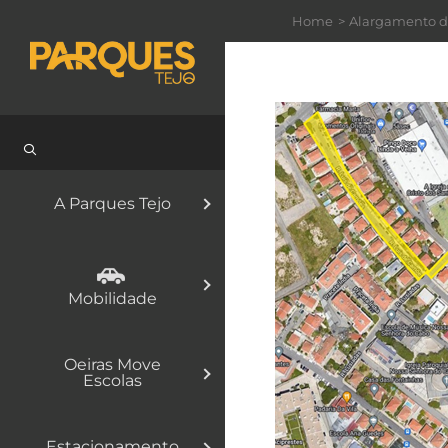
Skip
Home
Alargamento d
to
content
A Parques Tejo
Mobilidade
Oeiras Move
Escolas
Estacionamento