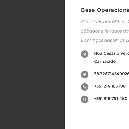
Base Operaciona
Dias úteis das 09h às
Sábados e feriados da
Domingos das 9h às 1
Rua Cesário Verd
Carnaxide
38.726714549026
+351 214 185 190
+351 918 791 480