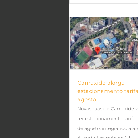
Carnaxide alarga
estacionamento tari
agosto
Novas ruas de Carnaxide v
ter estacionamento tarifado
de agosto, integrando a at