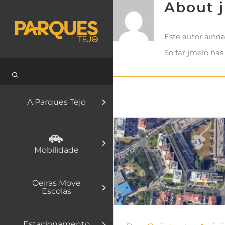
About 
Skip
to
Este autor ain
content
So far jmelo has
A Parques Tejo
Mobilidade
Oeiras Move
Escolas
Estacionamento