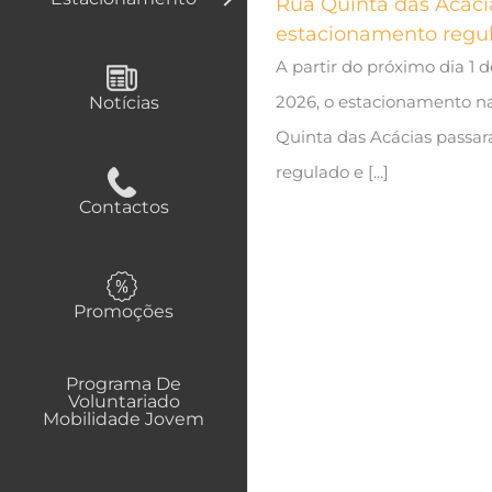
Rua Quinta das Acácia
estacionamento regu
A partir do próximo dia 1 
2026, o estacionamento n
Notícias
Quinta das Acácias passará
regulado e [...]
Contactos
Promoções
Programa De
Voluntariado
Mobilidade Jovem