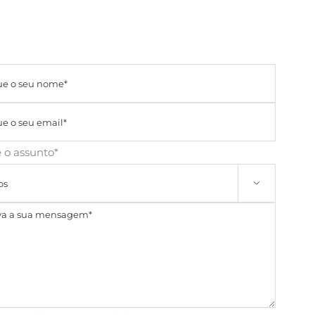
 o assunto*
