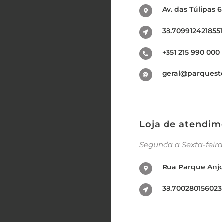
Av. das Túlipas 6
38.7099124218551
+351 215 990 000
geral@parqueste
Loja de atendim
Segunda a Sexta-feira
Rua Parque Anjos
38.700280156023