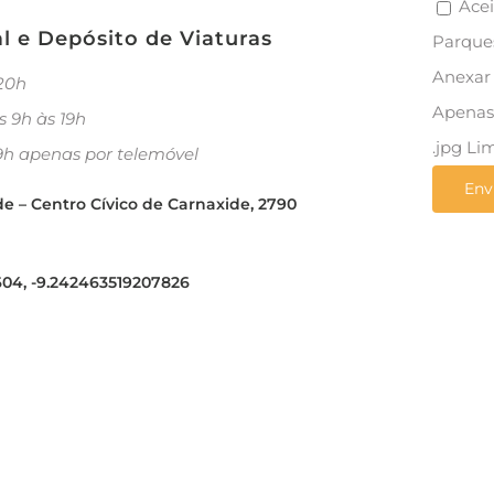
Acei
l e Depósito de Viaturas
Parque
Anexar 
 20h
Apenas 
s 9h às 19h
.jpg Li
9h apenas por telemóvel
e – Centro Cívico de Carnaxide, 2790
04, -9.242463519207826