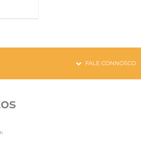
FALE CONNOSCO
tos
7h