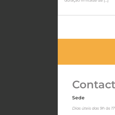
duração limitada da [...]
Contac
Sede
Dias úteis das 9h às 1