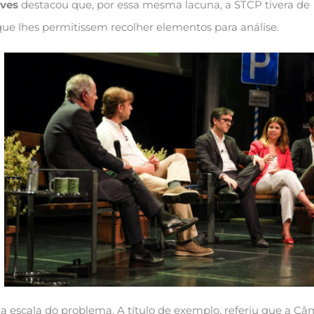
ves
destacou que, por essa mesma lacuna, a STCP tivera de
ue lhes permitissem recolher elementos para análise.
da escala do problema. A título de exemplo, referiu que a C