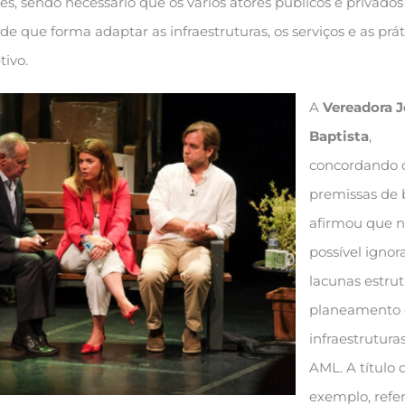
s, sendo necessário que os vários atores públicos e privados
 que forma adaptar as infraestruturas, os serviços e as prát
tivo.
A
Vereadora 
Baptista
,
concordando 
premissas de 
afirmou que n
possível ignor
lacunas estrut
planeamento 
infraestrutura
AML. A título 
exemplo, refe