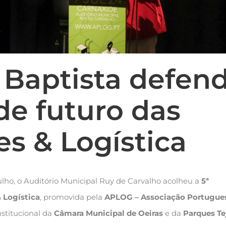
 Baptista defen
de futuro das
s & Logística
ulho, o Auditório Municipal Ruy de Carvalho acolheu a
5ª
 Logística
, promovida pela
APLOG – Associação Portugue
nstitucional da
Câmara Municipal de Oeiras
e da
Parques Te