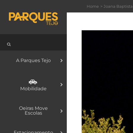
Skip
Home
Joana Baptista
to
content
A Parques Tejo
Mobilidade
Oeiras Move
Escolas
Estacionamento