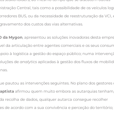
tração Central, tais como a possibilidade de os veículos logí
rredores BUS, ou da necessidade de reestruturação da VCI,
gravamento dos custos das vias alternativas.
EO da Mygon
, apresentou as soluções inovadoras desta empr
vel da articulação entre agentes comerciais e os seus consu
poio à logística a gestão do espaço público; numa intervenç
oluções de
analytics
aplicadas à gestão dos fluxos de mobili
anas.
ue pautou as intervenções seguintes. No plano dos gestores 
aptista
afirmou quem muito embora as autarquias tenham,
l da recolha de dados, qualquer autarca consegue recolher
s de acordo com a sua convivência e perceção do território;