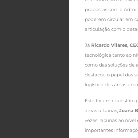
propostas com a Adminis
poderem circular em co
articulação com o desa
Já
Ricardo Vilares, C
tecnológica tanto ao ní
como das soluções de a
destacou o papel das s
logística das áreas urb
Esta foi uma questão q
áreas urbanas,
Joana B
vezes, lacunas ao níve
importantes informaçõe