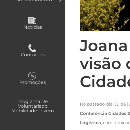
Notícias
Joana
Contactos
visão 
Cidade
Promoções
Programa De
No passado dia 09 de j
Voluntariado
Mobilidade Jovem
Conferência Cidades &
Logística
, com apoio i