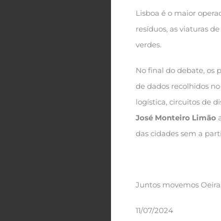
Lisboa é o maior operad
resíduos, as viaturas 
verdes.
No final do debate, os
de dados recolhidos no
logística, circuitos de
José Monteiro Limão
a
das cidades sem a parti
Juntos movemos Oeira
11/07/2024