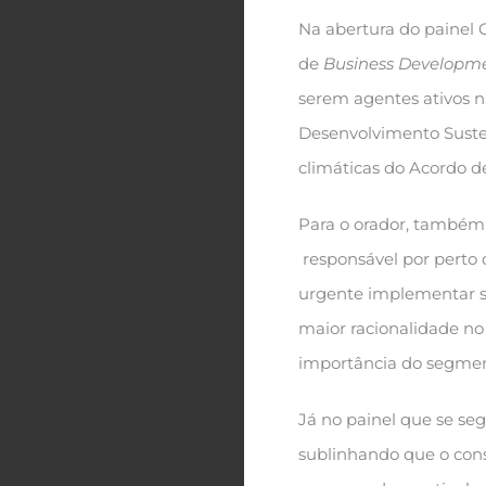
Na abertura do painel C
de
Business Developme
serem agentes ativos n
Desenvolvimento Suste
climáticas do Acordo de
Para o orador, também 
responsável por perto 
urgente implementar 
maior racionalidade no
importância do segme
Já no painel que se se
sublinhando que o cons