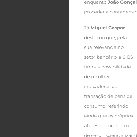
enquanto
João Gonçal
proceder a contagens q
Já
Miguel Gaspar
destacou que, pela
sua relevância no
setor bancário, a SIBS
tinha a possibilidade
de recolher
indicadores da
transação de bens de
consumo; referindo
ainda que os próprios
atores públicos têm
de se consciencializar 