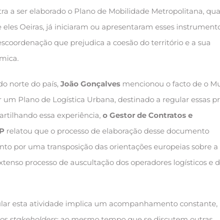
ra a ser elaborado o Plano de Mobilidade Metropolitana, qu
e eles Oeiras, já iniciaram ou apresentaram esses instrument
oordenação que prejudica a coesão do território e a sua
mica.
o norte do país,
João Gonçalves
mencionou o facto de o Mu
r um Plano de Logística Urbana, destinado a regular essas pr
Partilhando essa experiência,
o Gestor de Contratos e
CP
relatou que o processo de elaboração desse documento
anto por uma transposição das orientações europeias sobre a
enso processo de auscultação dos operadores logísticos e 
gular esta atividade implica um acompanhamento constante,
sos
stakeholders
; ao mesmo tempo que se discutem outras