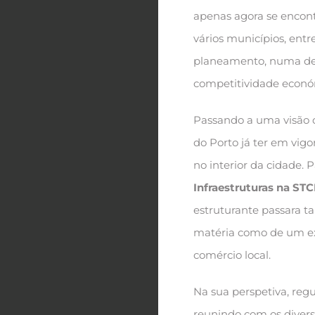
apenas agora se encont
vários municípios, entr
planeamento, numa desc
competitividade econó
Passando a uma visão d
do Porto já ter em vigo
no interior da cidade. 
Infraestruturas na ST
estruturante passara t
matéria como de um ext
comércio local.
Na sua perspetiva, re
reunindo com os diver