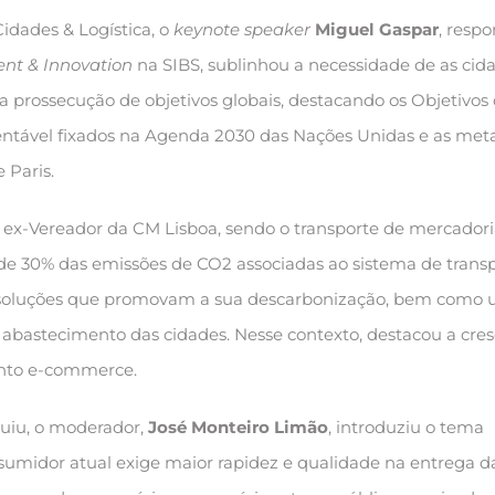
idades & Logística, o
keynote speaker
Miguel Gaspar
, resp
nt & Innovation
na SIBS, sublinhou a necessidade de as cid
a prossecução de objetivos globais, destacando os Objetivos
ntável fixados na Agenda 2030 das Nações Unidas e as met
 Paris.
ex-Vereador da CM Lisboa, sendo o transporte de mercadori
de 30% das emissões de CO2 associadas ao sistema de transp
soluções que promovam a sua descarbonização, bem como
 abastecimento das cidades. Nesse contexto, destacou a cre
nto e-commerce.
guiu, o moderador,
José Monteiro Limão
, introduziu o tema
umidor atual exige maior rapidez e qualidade na entrega d