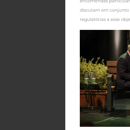
encomendas particulare
discutam em conjunto de
regulatórias a esse obje