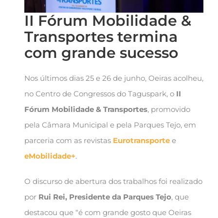
II Fórum Mobilidade &
Transportes termina
com grande sucesso
Nos últimos dias 25 e 26 de junho, Oeiras acolheu,
no Centro de Congressos do Taguspark, o
II
Fórum Mobilidade & Transportes
, promovido
pela Câmara Municipal e pela Parques Tejo, em
parceria com as revistas
Eurotransporte
e
eMobilidade+
.
O discurso de abertura dos trabalhos foi realizado
por
Rui Rei, Presidente da Parques Tejo
, que
destacou que “é com grande gosto que Oeiras